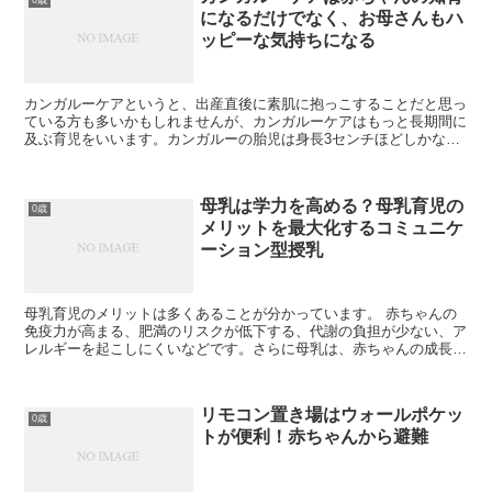
になるだけでなく、お母さんもハ
ッピーな気持ちになる
カンガルーケアというと、出産直後に素肌に抱っこすることだと思っ
ている方も多いかもしれませんが、カンガルーケアはもっと長期間に
及ぶ育児をいいます。カンガルーの胎児は身長3センチほどしかない
うちに子宮から出てきて、自力で母親の袋までたどり着き、...
母乳は学力を高める？母乳育児の
0歳
メリットを最大化するコミュニケ
ーション型授乳
母乳育児のメリットは多くあることが分かっています。 赤ちゃんの
免疫力が高まる、肥満のリスクが低下する、代謝の負担が少ない、ア
レルギーを起こしにくいなどです。さらに母乳は、赤ちゃんの成長に
応じて最適な成分に変化したり、赤ちゃんの唾液から必要な...
リモコン置き場はウォールポケッ
0歳
トが便利！赤ちゃんから避難