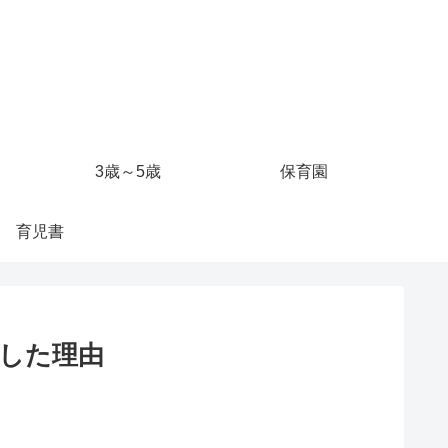
3歳～5歳
保育園
育児書
くした理由